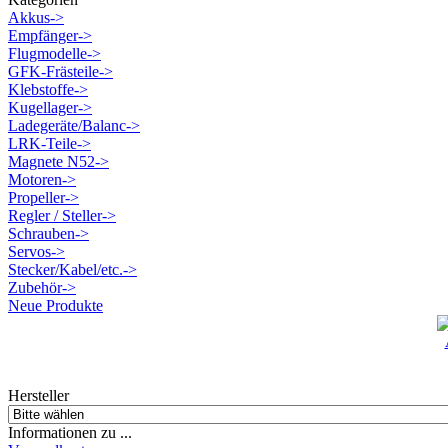
Akkus->
Empfänger->
Flugmodelle->
GFK-Frästeile->
Klebstoffe->
Kugellager->
Ladegeräte/Balanc->
LRK-Teile->
Magnete N52->
Motoren->
Propeller->
Regler / Steller->
Schrauben->
Servos->
Stecker/Kabel/etc.->
Zubehör->
Neue Produkte
Hersteller
Informationen zu ...