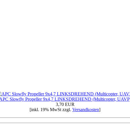
APC Slowfly Propeller 9x4,7 LINKSDREHEND (Multicopter, UAVP
3,70 EUR
[inkl. 19% MwSt zzgl.
Versandkosten
]