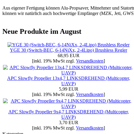
Aus eigener Fertigung können Alu-Propsaver, Mitnehmer und Statort
können wir natürlich auch hochwertige Empfänger (MZK, Jeti, GWS)
Neue Produkte im August
YGE 30 (Switch-BEC, 6-14NiXx, 2-4Lipo) Brushless Regler
68,95 EUR
[inkl. 19% MwSt zzgl.
Versandkosten
]
APC Slowfly Propeller 13x4,7 LINKSDREHEND (Multicopter,
UAVP)
5,99 EUR
[inkl. 19% MwSt zzgl.
Versandkosten
]
APC Slowfly Propeller 9x4,7 LINKSDREHEND (Multicopter,
UAVP)
3,70 EUR
[inkl. 19% MwSt zzgl.
Versandkosten
]
Kategorien