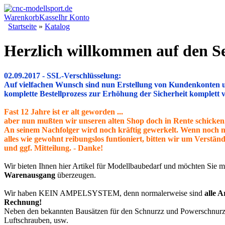
Warenkorb
Kasse
Ihr Konto
Startseite
»
Katalog
Herzlich willkommen auf den 
02.09.2017 - SSL-Verschlüsselung:
Auf vielfachen Wunsch sind nun Erstellung von Kundenkonten 
komplette Bestellprozess zur Erhöhung der Sicherheit komplett ve
Fast 12 Jahre ist er alt geworden ...
aber nun mußten wir unseren alten Shop doch in Rente schicken
An seinem Nachfolger wird noch kräftig gewerkelt. Wenn noch n
alles wie gewohnt reibungslos funtioniert, bitten wir um Verständ
und ggf. Mitteilung. - Danke!
Wir bieten Ihnen hier Artikel für Modellbaubedarf und möchten Sie m
Warenausgang
überzeugen.
Wir haben KEIN AMPELSYSTEM, denn normalerweise sind
alle A
Rechnung!
Neben den bekannten Bausätzen für den Schnurzz und Powerschnurzz 
Luftschrauben, usw.