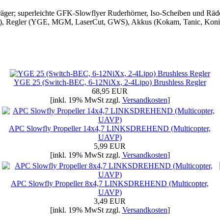
räger; superleichte GFK-Slowflyer Ruderhörner, Iso-Scheiben und Rä
, Regler (YGE, MGM, LaserCut, GWS), Akkus (Kokam, Tanic, Konion, 
YGE 25 (Switch-BEC, 6-12NiXx, 2-4Lipo) Brushless Regler
68,95 EUR
[inkl. 19% MwSt zzgl.
Versandkosten
]
APC Slowfly Propeller 14x4,7 LINKSDREHEND (Multicopter,
UAVP)
5,99 EUR
[inkl. 19% MwSt zzgl.
Versandkosten
]
APC Slowfly Propeller 8x4,7 LINKSDREHEND (Multicopter,
UAVP)
3,49 EUR
[inkl. 19% MwSt zzgl.
Versandkosten
]